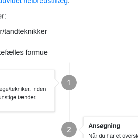
udvidet helbredstillæg
.
r:
r/tandteknikker
efælles formue
1
æge/tekniker, inden
kunstige tænder.
Ansøgning
2
Når du har et overs