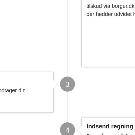
tilskud via borger.d
der hedder udvidet h
3
odtager din
Indsend regning
4