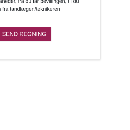
der, fra du får bevillingen, til du
 fra tandlægen/teknikeren
SEND REGNING