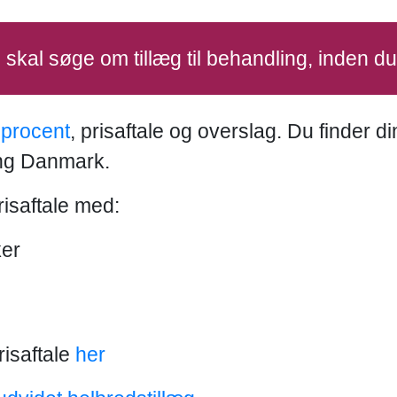
u skal søge om tillæg til behandling, inden d
sprocent
, prisaftale og overslag. Du finder d
ing Danmark.
isaftale med:
ker
isaftale
her