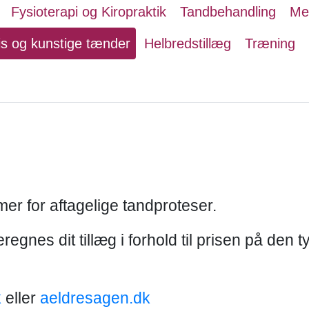
Fysioterapi og Kiropraktik
Tandbehandling
Me
s og kunstige tænder
Helbredstillæg
Træning
mer for aftagelige tandproteser.
regnes dit tillæg i forhold til prisen på den 
k
eller
aeldresagen.dk