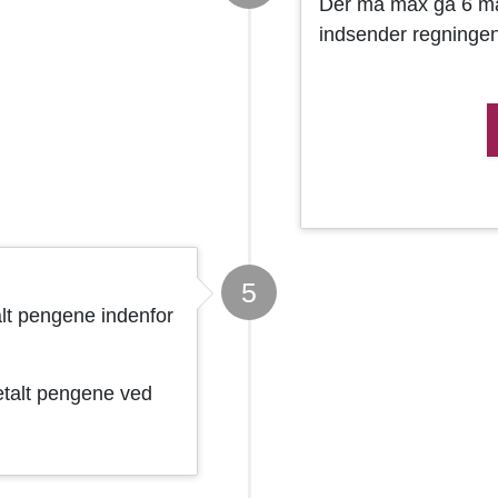
Der må max gå 6 måne
indsender regningen
5
alt pengene indenfor
betalt pengene ved